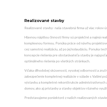
Realizované stavby
Realizované stavby- naša stavebná firma už viac rokov 
Hlavnou náplňou činnosti firmy sú projekčné a najmä real
komplexnou formou. Ponúka práce od návrhu projektového
cez samotnú realizáciu, až po jej kolaudáciu. Ponuka tec
koncepcie riešenia pre obstarávateľa stavby je najspoľ
optimálneho riešenia po všetkých stránkach.
Vďaka dlhodobej skúsenosti, vysokej odbornosti a zru
zabezpečenie kompletnej realizácie v súlade s Vašimi p
výstavbu a kompletné rekonštrukcie administratívnych 
domov, ako aj prístavby a stavby objektov rôzneho využit
Predstavujeme poniektoré z našich realizovaných stavie