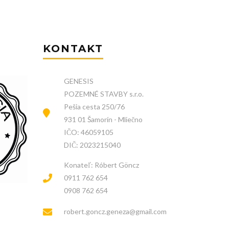
KONTAKT
GENESIS
POZEMNÉ STAVBY s.r.o.
Pešia cesta 250/76
931 01 Šamorín - Mliečno
IČO: 46059105
DIČ: 2023215040
Konateľ: Róbert Göncz
0911 762 654
0908 762 654
robert.goncz.geneza@gmail.com