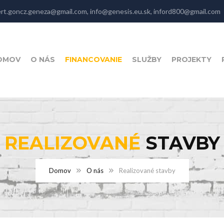
rt.goncz.geneza@gmail.com, info@genesis.eu.sk, inford800@gmail.com
OMOV
O NÁS
FINANCOVANIE
SLUŽBY
PROJEKTY
REALIZOVANÉ
STAVBY
Domov
O nás
Realizované stavby