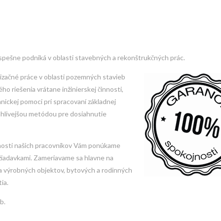
úspešne podniká v oblasti stavebných a rekonštrukčných prác.
izačné práce v oblasti
pozemných stavieb
 riešenia vrátane inžinierskej činnosti,
hnickej pomoci pri spracovaní základnej
ahlivejšou metódou pre dosiahnutie
čnosti našich pracovníkov Vám ponúkame
ožiadavkami. Zameriavame sa hlavne na
a výrobných objektov, bytových a rodinných
ia.
b.