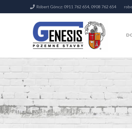
Róbert Göncz: 0911 762 654, 0908 762 654
robe
D