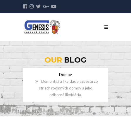
OUR
BLOG
Domov
Demontáž a likvidácia azbestu zo
striech rodinných domov a jeho
odborná likvidácia.