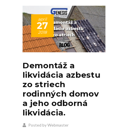
apríl
27
2018
Demontáž a
likvidácia azbestu
zo striech
rodinných domov
a jeho odborná
likvidácia.
Posted by Webmaster