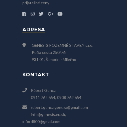
prijateľné ceny.
ADRESA
GENESIS POZEMNÉ STAVBY s.r.o.
Pešia cesta 250/76
931 01, Šamorín - Mliečno
KONTAKT
Róbert Göncz
0911 762 654, 0908 762 654
robert.goncz.geneza@gmail.com
info@genesis.eu.sk,
inford800@gmail.com