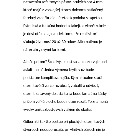
natavením asfaltových pásov, hrubých cca 4 mm,
ktoré majú z vonkajšej strany dokonca natlačený
farebný vzor škridiel. Preto tá podoba s tapetou.
Estetická a funkčná hodnota takejto rekonštrukcie
je dosť otázna aj napriek tomu, že realizátori
sľubujú životnosť 20 až 30 rokov. Alternatívou je
náter akrylovými farbami.
Ale čo potom? Škodlivý azbest sa zakonzervuje pod
asfalt, no následná výmena krytiny už bude
podstatne komplikovanejšia. Kým aktuálne stačí
eternitové štvorce rozobrať, zabaliť a odviezť,
eternit zatavený do asfaltu sa bude lámať na kúsky,
pričom veľkú plochu bude nutné rezať. To znamená
vysoký únik azbestových vlákien do okolia.
Odborníci takýto postup pri plochých eternitových
štvorcoch neodporúčajú, pri vlnitých pásoch nie je