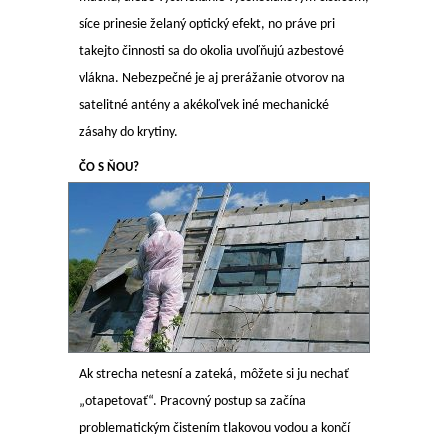
síce prinesie želaný optický efekt, no práve pri
takejto činnosti sa do okolia uvoľňujú azbestové
vlákna. Nebezpečné je aj prerážanie otvorov na
satelitné antény a akékoľvek iné mechanické
zásahy do krytiny.
ČO S ŇOU?
Ak strecha netesní a zateká, môžete si ju nechať
„otapetovať“. Pracovný postup sa začína
problematickým čistením tlakovou vodou a končí