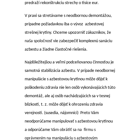
predraží rekonštrukciu strechy o tisíce eur.
V praxi sa stretávame s neodbornou demontážou,
prípadne požiadavkou iba o vývoz azbestovej
strešnej krytiny. Chceme upozorniť zákazníkov, že
naša spoločnosť
vie zabezpečiť komplexnú sanáciu
azbestu a žiadne čiastočné riešenia.
Najdôležitejšou a veľmi podceňovanou činnosťou je
samotná stabilizácia azbestu. V prípade neodbornej
manipulácie s azbestovou krytinou môže dôjsť k
poškodeniu zdravia nie len osôb vykonávajúcich túto
demontáž, ale aj osôb nachádzajúcich sa v tesnej
blízkosti, t. z. môže dôjsť k ohrozeniu zdravia
verejnosti. (susedia, nájomníci) Preto Vám
neodporúčame manipulovať s azbestovou krytinou
a odporúčame
Vám obrátiť sa na firmu s
oprávnením na manipuláciu s azbestovým