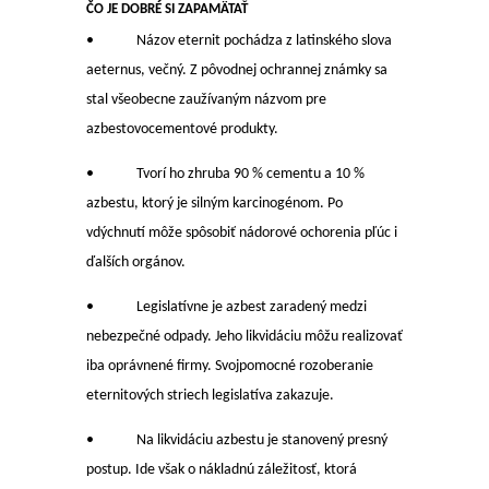
ČO JE DOBRÉ SI ZAPAMÄTAŤ
• Názov eternit pochádza z latinského slova
aeternus, večný. Z pôvodnej ochrannej známky sa
stal všeobecne zaužívaným názvom pre
azbestovocementové produkty.
• Tvorí ho zhruba 90 % cementu a 10 %
azbestu, ktorý je silným karcinogénom. Po
vdýchnutí môže spôsobiť nádorové ochorenia pľúc i
ďalších orgánov.
• Legislatívne je azbest zaradený medzi
nebezpečné odpady. Jeho likvidáciu môžu realizovať
iba oprávnené firmy. Svojpomocné rozoberanie
eternitových striech legislatíva zakazuje.
• Na likvidáciu azbestu je stanovený presný
postup. Ide však o nákladnú záležitosť, ktorá