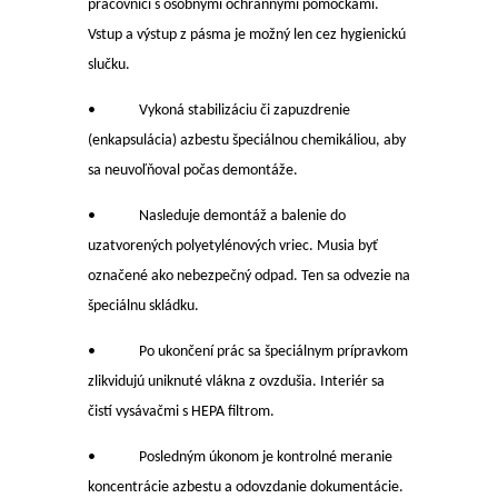
pracovníci s osobnými ochrannými pomôckami.
Vstup a výstup z pásma je možný len cez hygienickú
slučku.
• Vykoná stabilizáciu či zapuzdrenie
(enkapsulácia) azbestu špeciálnou chemikáliou, aby
sa neuvoľňoval počas demontáže.
• Nasleduje demontáž a balenie do
uzatvorených polyetylénových vriec. Musia byť
označené ako nebezpečný odpad. Ten sa odvezie na
špeciálnu skládku.
• Po ukončení prác sa špeciálnym prípravkom
zlikvidujú uniknuté vlákna z ovzdušia. Interiér sa
čistí vysávačmi s HEPA filtrom.
• Posledným úkonom je kontrolné meranie
koncentrácie azbestu a odovzdanie dokumentácie.