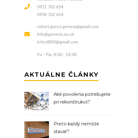
0911 762 654
0908 762 654
robert.goncz.geneza@gmail.com
info@genesis.eu.sk
inford800@gmail.com
Po - Pia: 8:00 - 18:00
AKTUÁLNE ČLÁNKY
Aké povolenia potrebujete
pri rekonštrukcii?
Prečo každý nemôže
stavať?