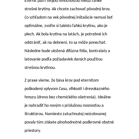
Eternit patrí svojou hmotnosťou medzi ľahké
strešné krytiny. Ak chcete zachovať pôvodný krov,
čo vzhľadom na vek pôvodnej inštalácie nemusí byť
optimálne, zvoľte si takisto ľahkú krytinu, ako je
plech.
Ak bola krytina na latách, je potrebné ich
odstrániť, ak na debnení, to sa môže ponechať.
Následne bude uložená difúzna fólia, kontralaty a
latovanie podľa požiadaviek daných použitou
strešnou krytinou.
Z praxe vieme, že býva krov pod eternitom
poškodený vplyvom času, vlhkosti i drevokazného
hmyzu (drevo bez chemického ošetrenia). Ideálne
je nahradiť ho novým s príslušnou nosnosťou a
štruktúrou. Namiesto zatuchnutej neizolovanej
povaly tým získate plnohodnotné podkrovné obytné
priestory.