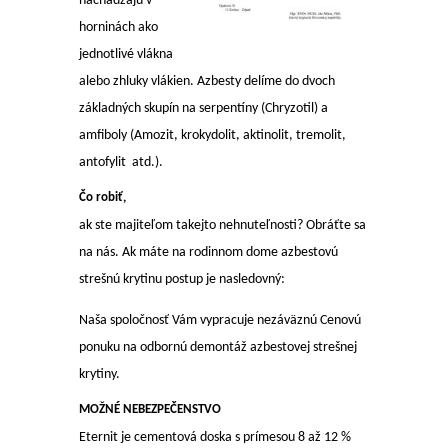
nachádzajú v
horninách ako
jednotlivé vlákna
alebo zhluky vlákien. Azbesty delíme do dvoch
základných skupín na serpentíny (Chryzotil) a
amfiboly (Amozit, krokydolit, aktinolit, tremolit,
antofylit atd.).
Čo robiť,
ak ste majiteľom takejto nehnuteľnosti? Obráťte sa
na nás. Ak máte na rodinnom dome azbestovú
strešnú krytinu postup je nasledovný:
Naša spoločnosť Vám vypracuje nezáväznú Cenovú
ponuku na odbornú demontáž azbestovej strešnej
krytiny.
MOŽNÉ NEBEZPEČENSTVO
Eternit je cementová doska s prímesou 8 až 12 %