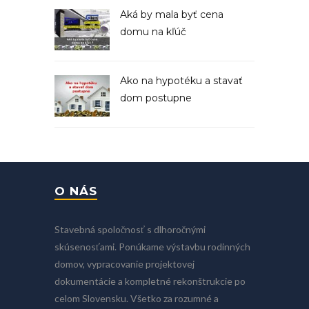
Aká by mala byť cena
domu na kľúč
Ako na hypotéku a stavať
dom postupne
O NÁS
Stavebná spoločnosť s dlhoročnými
skúsenosťami. Ponúkame výstavbu rodinných
domov, vypracovanie projektovej
dokumentácie a kompletné rekonštrukcie po
celom Slovensku. Všetko za rozumné a