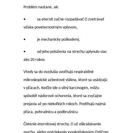
Problém nastane, ak:
• sa eternit začne rozpadávať či zvetrávať
vďaka poveternostným vplyvom,
• je mechanicky poškodený,
• od jeho položenia na strechu uplynulo viac
ako 20 rokov.
Vtedy sa do ovzdušia uvoľňujú respirabilné
mikroskopické azbestové vlákna, ktoré sa usádzajú
v pľúcach. Keďže ide o silný karcinogén, môžu
spôsobiť nádorové ochorenia, ktoré sa zvyčajne
prejavia až po niekoľkých rokoch. Postihujú najmä
pľúca, pohrudnicu a podbrušnicu.
Čistenie eternitovej strechy, či už oškrabávanie
machu, alebo vystriekanie vysokotlakovým čističom,