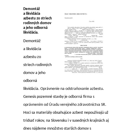
Demontáž
a likvidácia
azbestu zo striech
rodinných domov
a jeho odborná
likvidácia.
Demontáž
a likvidácia
azbestu zo
striech rodinných
domov a jeho
odborná
likvidácia.
Oprávnenie na odstraňovanie azbestu
.
Genesis pozemné stavby je
odborná firma s
oprávnením od Úradu verejného zdravotníctva SR
.
Hoci sa materiály obsahujúce azbest nepoužívajú už
tridsať rokov, na Slovensku i v susedných krajinách aj
dnes nájdeme množstvo starších domov s