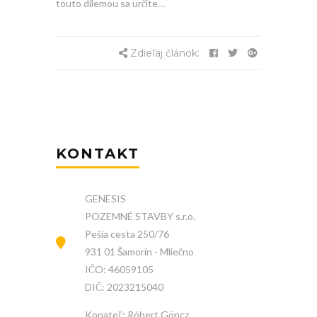
touto dilemou sa určite…
Zdieľaj článok:
KONTAKT
GENESIS
POZEMNÉ STAVBY s.r.o.
Pešia cesta 250/76
931 01 Šamorín - Mliečno
IČO: 46059105
DIČ: 2023215040
Konateľ: Róbert Göncz