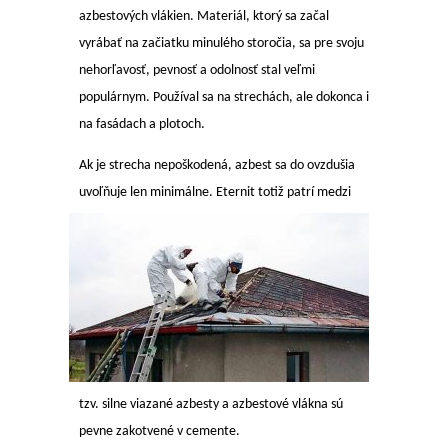
azbestových vlákien. Materiál, ktorý sa začal
vyrábať na začiatku minulého storočia, sa pre svoju
nehorľavosť, pevnosť a odolnosť stal veľmi
populárnym. Používal sa na strechách, ale dokonca i
na fasádach a plotoch.
Ak je strecha nepoškodená, azbest sa do ovzdušia
uvoľňuje len minimálne.
Eternit totiž patrí medzi
tzv. silne viazané azbesty a azbestové vlákna sú
pevne zakotvené v cemente.