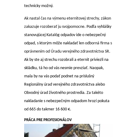
technicky možný.
Ak nastal čas na výmenu eternitovej strechy, zákon
zakazuje rozoberať ju svojpomocne.
Podľa vyhlášky
stanovujúcej Katalóg odpadov ide o nebezpečný
odpad, s ktorým môže nakladať len
odborná firma s
oprávnením od Úradu verejného zdravotníctva SR
.
Ak by ste aj strechu rozobrali a eternit priviezli na
skládku, tá ho od vás nesmie prevziať.
Naopak,
mala by na vás podať podnet na príslušný
Regionálny úrad verejného zdravotníctva alebo
Obvodný úrad životného prostredia. Za takéto
nakladanie s nebezpečným odpadom hrozí pokuta
od 665 do takmer 16 600 €.
PRÁCA PRE PROFESIONÁLOV