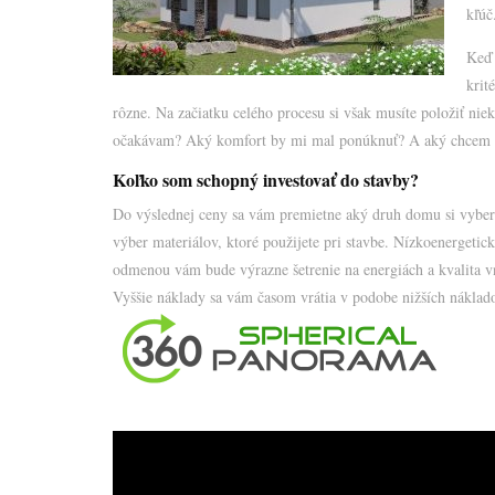
kľúč
Keď 
krit
rôzne. Na začiatku celého procesu si však musíte položiť n
očakávam? Aký komfort by mi mal ponúknuť? A aký chcem
Koľko som schopný investovať do stavby?
Do výslednej ceny sa vám premietne aký druh domu si vyberi
výber materiálov, ktoré použijete pri stavbe. Nízkoenergetic
odmenou vám bude výrazne šetrenie na energiách a kvalita v
Vyššie náklady sa vám časom vrátia v podobe nižších náklado