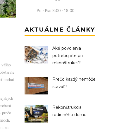
Po - Pia: 8:00 - 18:00
AKTUÁLNE ČLÁNKY
Aké povolenia
potrebujete pri
rekonštrukcii?
o vášho
obstaráte
sť nechať
Prečo každý nemôže
stavať?
nejakých
preberá
Rekonštrukcia
A prečo
rodinného domu
konoch,
mu na