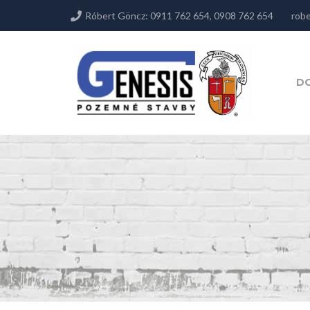
Róbert Göncz: 0911 762 654, 0908 762 654
robe
D