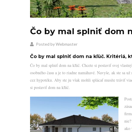
Čo by mal splniť dom n
Posted by Webmaster
Čo by mal splniť dom na kľúč. Kritériá, 
Čo by mal splniť dom na kľúč. Chcete si postaviť svoj vlast
osobného času a je to riadne namáhavé. Navyše, ak ste sa už 
cez hypotéku. Aby ste ju však mohli splácať musíte tráviť vi
si postaviť dom na kľúč.
Post
zása
firm
nie?
ako 