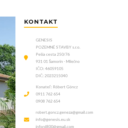
KONTAKT
GENESIS
POZEMNÉ STAVBY s.r.o.
Pešia cesta 250/76
931 01 Šamorín - Mliečno
IČO: 46059105
DIČ: 2023215040
Konateľ: Róbert Göncz
0911 762 654
0908 762 654
robert.goncz.geneza@gmail.com
info@genesis.eu.sk
inford800@gmail.com