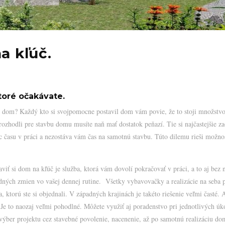
a kľúč.
ktoré očakávate.
ný dom? Každý kto si svojpomocne postavil dom vám povie, že to stoji množstv
rozhodli pre stavbu domu musíte naň mať dostatok peňazí. Tie si najčastejšie za
ac času v práci a nezostáva vám čas na samotnú stavbu. Túto dilemu rieši možno
aviť si dom na kľúč je služba, ktorá vám dovolí pokračovať v práci, a to aj bez 
dných zmien vo vašej dennej rutine. Všetky vybavovačky a realizácie na seba 
a, ktorú ste si objednali. V západných krajinách je takéto riešenie veľmi časté. 
 Je to naozaj veľmi pohodlné. Môžete využiť aj poradenstvo pri jednotlivých ú
výber projektu cez stavebné povolenie, nacenenie, až po samotnú realizáciu do