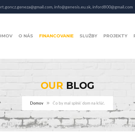
rt.goncz.geneza@gmail.com, info@genesis.eu.sk, inford800@gmail.com
OMOV
O NÁS
FINANCOVANIE
SLUŽBY
PROJEKTY
OUR
BLOG
Domov
Čo by mal splniť dom na kľúč.