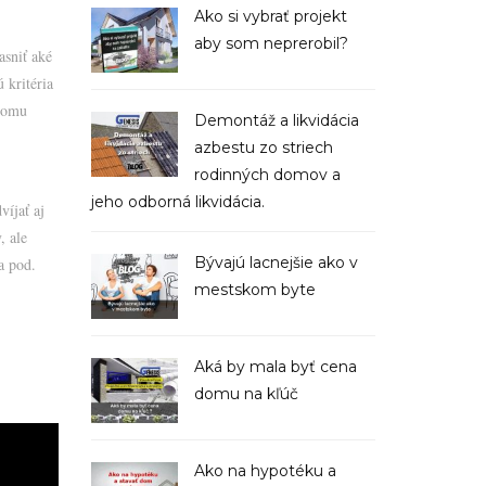
Ako si vybrať projekt
aby som neprerobil?
asniť aké
 kritéria
 domu
Demontáž a likvidácia
azbestu zo striech
rodinných domov a
jeho odborná likvidácia.
íjať aj
, ale
Bývajú lacnejšie ako v
a pod.
mestskom byte
Aká by mala byť cena
domu na kľúč
Ako na hypotéku a