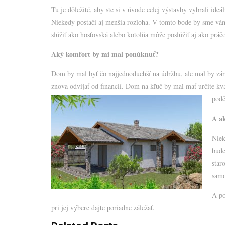
Tu je dôležité, aby ste si v úvode celej výstavby vybrali ide
Niekedy postačí aj menšia rozloha. V tomto bode by sme vám
slúžiť ako hosťovská alebo kotolňa môže poslúžiť aj ako práč
Aký komfort by mi mal ponúknuť?
Dom by mal byť čo najjednoduchší na údržbu, ale mal by zá
znova odvíjať od financií. Dom na kľuč by mal mať určite kva
podč
A a
Niek
bude
star
sam
A po
pri jej výbere dajte poriadne záležať.