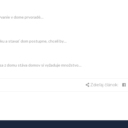
bývanie v dome prvoradé…
ku a stavať dom postupne, chceli by…
o sa z domu stáva domov si vyžaduje množstvo…
Zdieľaj článok: