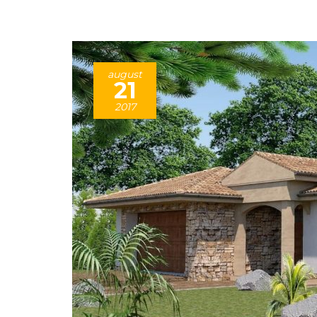
august
21
2017