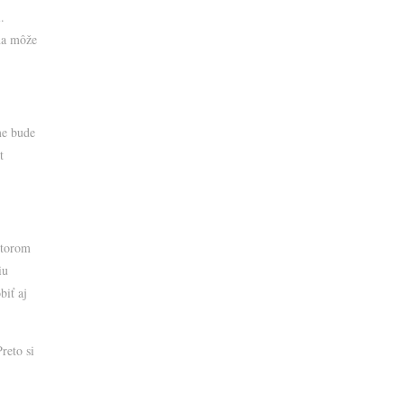
.
ňa môže
me bude
t
ktorom
iu
biť aj
reto si