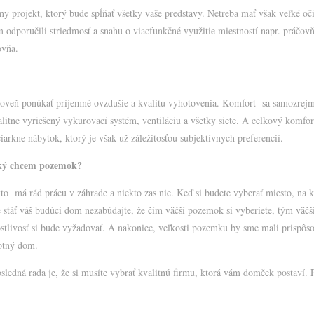
álny projekt, ktorý bude spĺňať všetky vaše predstavy. Netreba mať však veľké oči
 odporučili striedmosť a snahu o viacfunkčné využitie miestností napr. práčov
ovňa.
roveň ponúkať príjemné ovzdušie a kvalitu vyhotovenia. Komfort sa samozrej
litne vyriešený vykurovací systém, ventiláciu a všetky siete. A celkový komfor
iarkne nábytok, ktor
ý je však už záležitosťou subjektívnych preferencií.
ký chcem pozemok?
to má rád prácu v záhrade a niekto zas nie. Keď si budete vyberať miesto, na 
 stáť váš budúci dom nezabúdajte, že čím väčší pozemok si vyberiete, tým väčš
ostlivosť si bude vyžadovať. A nakoniec, veľkosti pozemku by sme mali prispôso
otný dom.
sledná rada je, že si musíte vybrať kvalitnú firmu, ktorá vám domček postaví. P