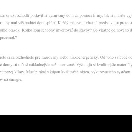
.
ste sa už rozhodli postaviť si vysnívaný dom za pomoci firmy, tak si musíte vyj
éria by mal váš budúci dom spĺňať. Každý má svoju vlastnú predstavu, a preto sú
iekoľko otázok. Koľko som schopný investovať do stavby? Čo vlastne od nového
 pozemok?
ete či sa rozhodnete pre murovaný alebo nízkoenergetický. Od toho sa bude odv
ké domy sú o čosi nákladnejšie než murované. Vyžadujú si kvalitnejšie materiály
nútornej klímy. Musíte rátať s kúpou kvalitných okien, vykurovacieho systému 
v na energie.